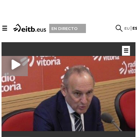
☰
EU
E
EN DIRECTO
☰