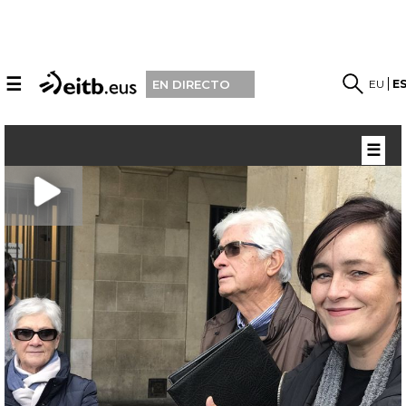
☰
EU
E
EN DIRECTO
☰