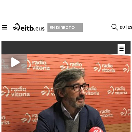
☰
EU
E
EN DIRECTO
☰