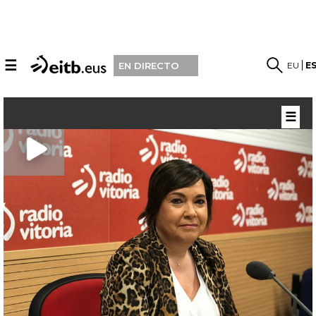
☰
EU
E
EN DIRECTO
☰