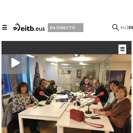
☰
EU
E
EN DIRECTO
☰