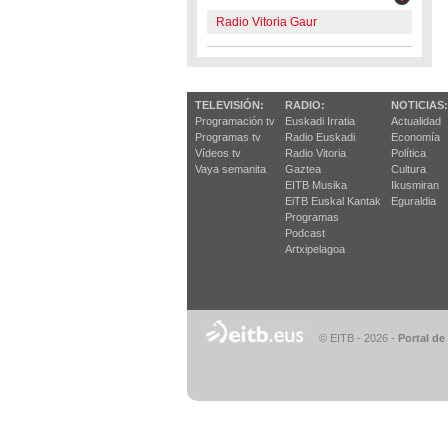
Radio Vitoria Gaur
TELEVISIÓN:
RADIO:
NOTICIAS:
Programación tv
Euskadi Irratia
Actualidad
Programas tv
Radio Euskadi
Economía
Vídeos tv
Radio Vitoria
Política
Vaya semanita
Gaztea
Cultura
EITB Musika
Ikusmiran
EiTB Euskal Kantak
Eguraldia
Programas
Podcast
Artxipelagoa
© EITB - 2026
-
Portal de