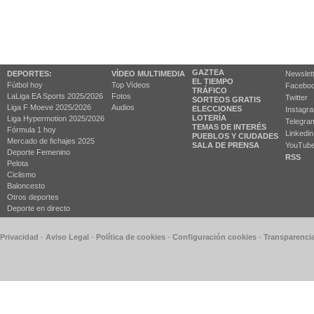
GAZTEA
DEPORTES:
VÍDEO MULTIMEDIA
Newslet
EL TIEMPO
Fútbol hoy
Top Vídeos
Facebo
TRÁFICO
LaLiga EA Sports 2025/2026
Fotos
Twitter
SORTEOS GRATIS
Liga F Moeve 2025/2026
Audios
ELECCIONES
Instagr
LOTERÍA
Liga Hypermotion 2025/2026
Telegra
TEMAS DE INTERÉS
Fórmula 1 hoy
Linkedin
PUEBLOS Y CIUDADES
Mercado de fichajes 2025
SALA DE PRENSA
YouTub
Deporte Femenino
RSS
Pelota
Ciclismo
Baloncesto
Otros deportes
Deporte en directo
 Privacidad
-
Aviso Legal
-
Política de cookies
-
Configuración cookies
-
Transparenci