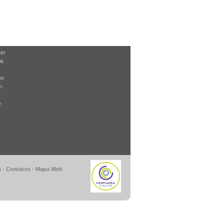
ter
ok
am
m
e
a
-
Contacto
-
Mapa Web