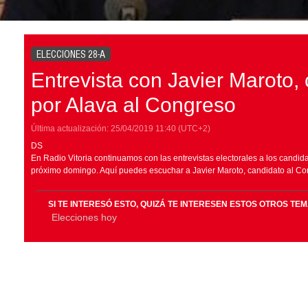
ELECCIONES 28-A
Entrevista con Javier Maroto,
por Alava al Congreso
Última actualización:
25/04/2019
11:40
(UTC+2)
DS
En Radio Vitoria continuamos con las entrevistas electorales a los candid
próximo domingo. Aquí puedes escuchar a Javier Maroto, candidato al Con
SI TE INTERESÓ ESTO, QUIZÁ TE INTERESEN ESTOS OTROS TE
Elecciones hoy