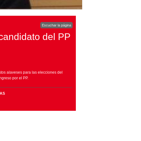
Escuchar la página
 candidato del PP
atos alaveses para las elecciones del
greso por el PP.
MAS