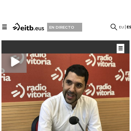
☰
EU
E
EN DIRECTO
☰