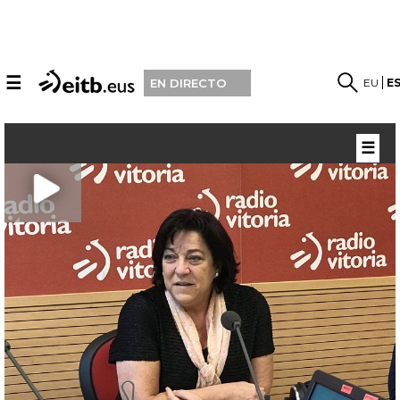
☰
EU
E
EN DIRECTO
☰