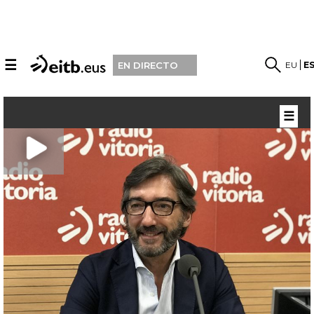
☰
EU
E
EN DIRECTO
☰