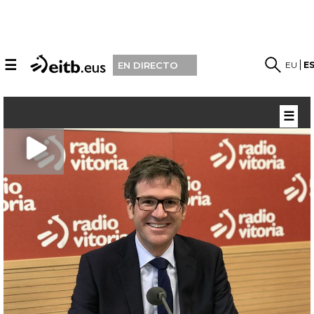
☰
EU
E
EN DIRECTO
☰