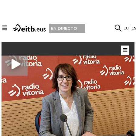
☰
EU
E
EN DIRECTO
☰