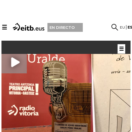
☰
EU
E
EN DIRECTO
☰