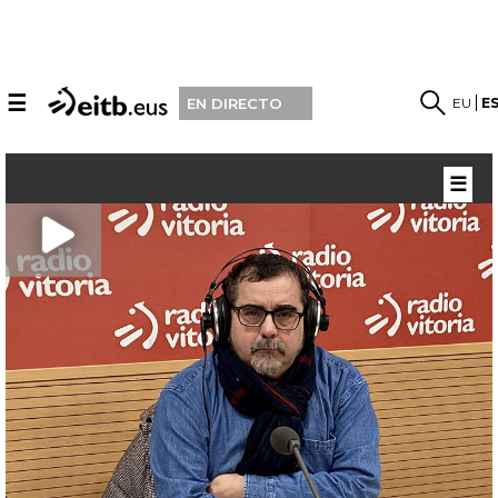
☰
EU
E
EN DIRECTO
☰