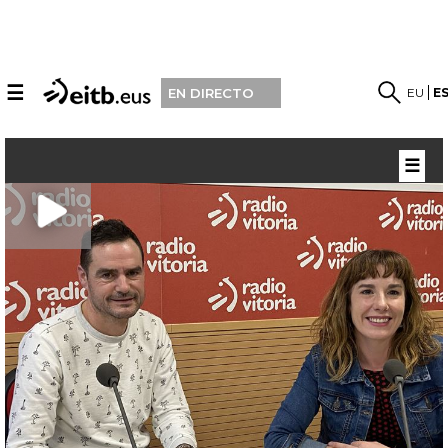
☰
EU
E
EN DIRECTO
☰