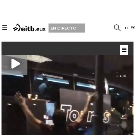
☰
EU
E
EN DIRECTO
☰