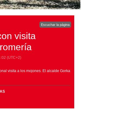
Escuchar la página
con visita
 romería
4:02
(UTC+2)
ional visita a los mojones. El alcalde Gorka
MAS