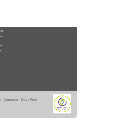
ter
ok
am
m
e
a
-
Contacto
-
Mapa Web