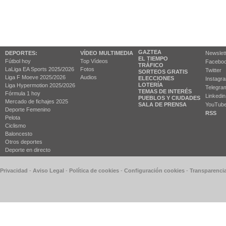
GAZTEA
DEPORTES:
VÍDEO MULTIMEDIA
Newslet
EL TIEMPO
Fútbol hoy
Top Vídeos
Facebo
TRÁFICO
LaLiga EA Sports 2025/2026
Fotos
Twitter
SORTEOS GRATIS
Liga F Moeve 2025/2026
Audios
ELECCIONES
Instagr
LOTERÍA
Liga Hypermotion 2025/2026
Telegra
TEMAS DE INTERÉS
Fórmula 1 hoy
Linkedin
PUEBLOS Y CIUDADES
Mercado de fichajes 2025
SALA DE PRENSA
YouTub
Deporte Femenino
RSS
Pelota
Ciclismo
Baloncesto
Otros deportes
Deporte en directo
 Privacidad
-
Aviso Legal
-
Política de cookies
-
Configuración cookies
-
Transparenci