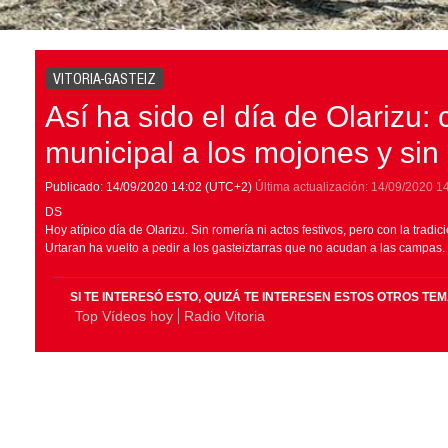
VITORIA-GASTEIZ
Así ha sido el día de Olarizu: 
municipal a los mojones y sin
Publicado:
14/09/2020
14:02
(UTC+2)
Última actualización:
14/09/2020
1
DS
Hoy atípico día de Olarizu. Sin romería ni actos festivos, pero con la tradic
Urtaran ha vuelto a pedir a los gasteiztarras que no acudan a las campas.
SI TE INTERESÓ ESTO, QUIZÁ TE INTERESEN ESTOS OTROS TE
Top Vídeos hoy
Radio Vitoria