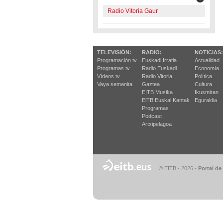
Radio Vitoria Gaur
TELEVISIÓN:
RADIO:
NOTICIAS:
Programación tv
Euskadi Irratia
Actualidad
Programas tv
Radio Euskadi
Economía
Vídeos tv
Radio Vitoria
Política
Vaya semanita
Gaztea
Cultura
EITB Musika
Ikusmiran
EiTB Euskal Kantak
Eguraldia
Programas
Podcast
Artxipelagoa
© EITB - 2026
-
Portal de