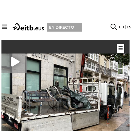
☰
EU
E
EN DIRECTO
☰