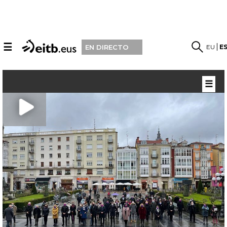
☰
EU
E
EN DIRECTO
☰