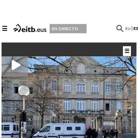
☰
EU
E
EN DIRECTO
☰