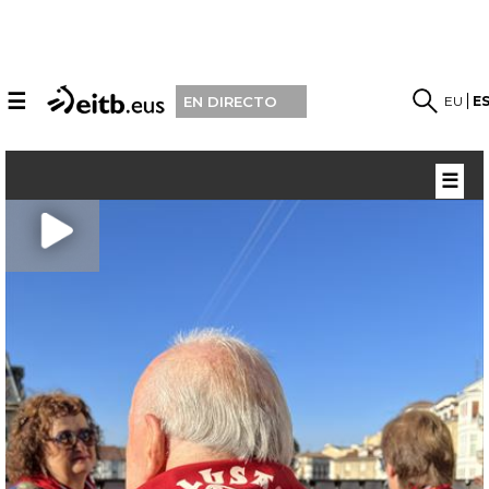
☰
EU
E
EN DIRECTO
☰