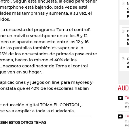
ontrol'. Según esta encuesta, la edad para tener
N
smartphone está bajando, cada vez se está
¿
t
ades más tempranas y aumenta, a su vez, el
p
idos.
 la encuesta del programa 'Toma el control'.
iene un móvil o smarthpone entre los 8 y 12
M
e
enen un aparato como este entre los 12 y 16
M
te las pantallas también es superior a lo
25% de los encuestados de primaria pasa entre
 semana, hacen lo mismo el 40% de los
A
Linazasoro coordinador de Toma el control
d
que ven en su hogar.
 aplicaciones y juegos on line para mayores y
AUD
constata que el 42% de los escolares hablan
Tú
04
de educación digital TOMA EL CONTROL,
#-
se va a ampliar a toda la ciudadanía.
Tú
28
RESEN ESTOS OTROS TEMAS
#-