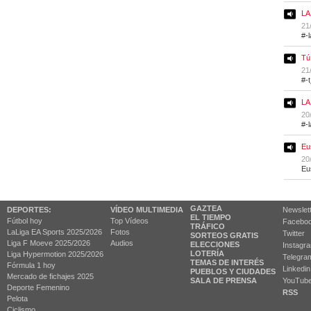
LA
21
#-
Tú
21
#-
LA
20
#-
Eu
20
Eu
GAZTEA
DEPORTES:
VÍDEO MULTIMEDIA
Newslet
EL TIEMPO
Fútbol hoy
Top Vídeos
Facebo
TRÁFICO
LaLiga EA Sports 2025/2026
Fotos
Twitter
SORTEOS GRATIS
Liga F Moeve 2025/2026
Audios
ELECCIONES
Instagr
LOTERÍA
Liga Hypermotion 2025/2026
Telegra
TEMAS DE INTERÉS
Fórmula 1 hoy
Linkedin
PUEBLOS Y CIUDADES
Mercado de fichajes 2025
SALA DE PRENSA
YouTub
Deporte Femenino
RSS
Pelota
Ciclismo