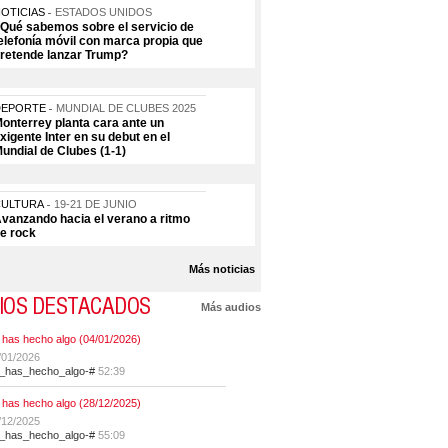
OTICIAS
ESTADOS UNIDOS
Qué sabemos sobre el servicio de
elefonía móvil con marca propia que
retende lanzar Trump?
DEPORTE
MUNDIAL DE CLUBES 2025
onterrey planta cara ante un
xigente Inter en su debut en el
undial de Clubes (1-1)
CULTURA
19-21 DE JUNIO
vanzando hacia el verano a ritmo
e rock
Más noticias
IOS DESTACADOS
Más audios
 has hecho algo (04/01/2026)
/01/2026
t_has_hecho_algo-#
52:39
 has hecho algo (28/12/2025)
/12/2025
t_has_hecho_algo-#
55:09