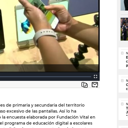
N
E
c
p
N
O
c
N
es de primaria y secundaria del territorio
T
o excesivo de las pantallas. Así lo ha
J
"
 la encuesta elaborada por Fundación Vital en
el programa de educación digital a escolares