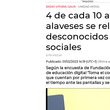
RADIO VITORIA GAUR
UNIDAD MÓVIL
4 de cada 10 
alaveses se re
desconocidos 
sociales
EITB MEDIA
Publicado:
01/02/2023
14:19
(UTC+1)
Última a
Según la encuesta de Fundación
de educación digital 'Toma el co
que cuentan por primera vez c
el tiempo ante las pantallas y 