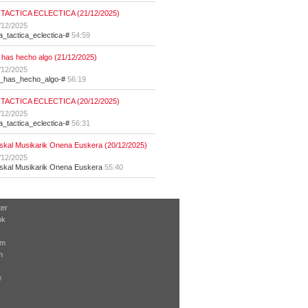
 TACTICA ECLECTICA (21/12/2025)
/12/2025
la_tactica_eclectica-#
54:59
 has hecho algo (21/12/2025)
/12/2025
t_has_hecho_algo-#
56:19
 TACTICA ECLECTICA (20/12/2025)
/12/2025
la_tactica_eclectica-#
56:31
skal Musikarik Onena Euskera (20/12/2025)
/12/2025
skal Musikarik Onena Euskera
55:40
ter
ok
am
m
e