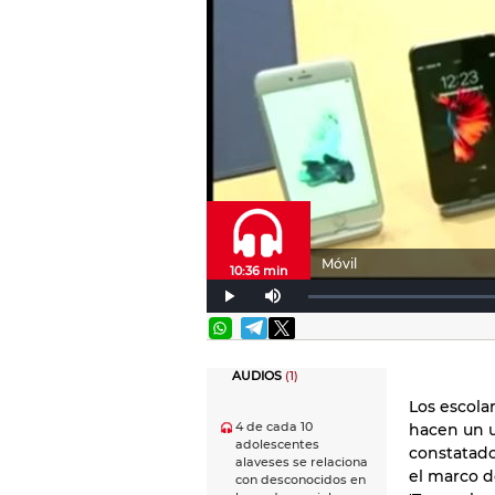
Móvil
10:36 min
AUDIOS
(1)
Los escolar
4 de cada 10
hacen un us
adolescentes
constatado
alaveses se relaciona
el marco d
con desconocidos en