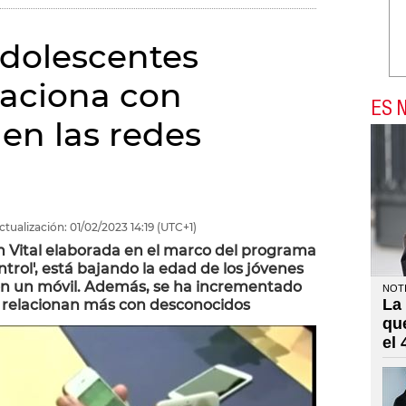
adolescentes
laciona con
ES N
en las redes
ctualización:
01/02/2023
14:19
(UTC+1)
 Vital elaborada en el marco del programa
ntrol', está bajando la edad de los jóvenes
on un móvil. Además, se ha incrementado
NOTI
La
se relacionan más con desconocidos
qu
el