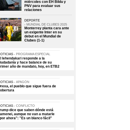
miércoles con EH Bildu y
PNV para evaluar sus
relaciones
DEPORTE
MUNDIAL DE CLUBES 2025
Monterrey planta cara ante
un exigente Inter en su
debut en el Mundial de
Clubes (1-1)
OTICIAS
PROGRAMA ESPECIAL
l lehendakari responde a la
iudadanía y hace balance de su
rimer año de mandato, hoy, en ETB2
OTICIAS
APAGÓN
rexa, el pueblo que sigue fuera de
obertura
OTICIAS
CONFLICTO
rump dice que saben dónde está
amenei, aunque no van a matarle
por ahora": "Es un blanco fácil"