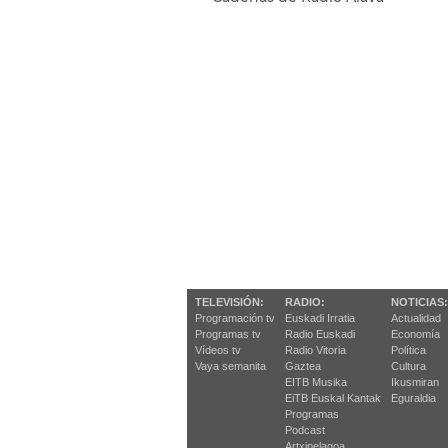
TELEVISIÓN:
RADIO:
NOTICIAS:
Programación tv
Euskadi Irratia
Actualidad
Programas tv
Radio Euskadi
Economía
Vídeos tv
Radio Vitoria
Política
Vaya semanita
Gaztea
Cultura
EITB Musika
Ikusmiran
EiTB Euskal Kantak
Eguraldia
Programas
Podcast
Artxipelagoa