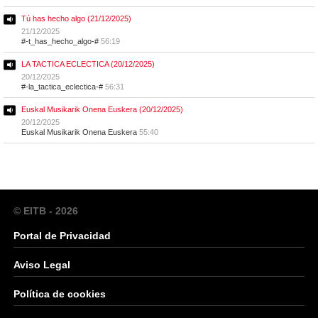
Tú has hecho algo (21/12/2025)
21/12/2025
#-t_has_hecho_algo-#
56:19
LA TACTICA ECLECTICA (20/12/2025)
20/12/2025
#-la_tactica_eclectica-#
56:31
Euskal Musikarik Onena Euskera (20/12/2025)
20/12/2025
Euskal Musikarik Onena Euskera
55:40
© EITB - 2026
Portal de Privacidad
Aviso Legal
Política de cookies