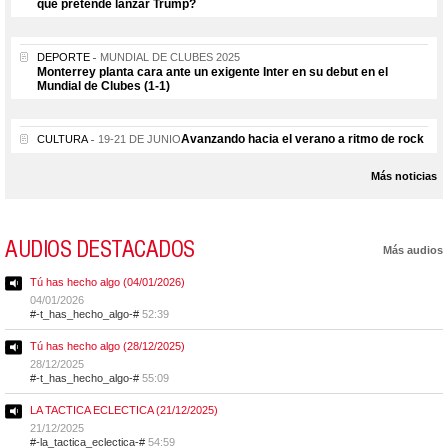
que pretende lanzar Trump?
DEPORTE
MUNDIAL DE CLUBES 2025
Monterrey planta cara ante un exigente Inter en su debut en el
Mundial de Clubes (1-1)
Avanzando hacia el verano a ritmo de rock
CULTURA
19-21 DE JUNIO
Más noticias
AUDIOS DESTACADOS
Más audios
Tú has hecho algo (04/01/2026)
04/01/2026
#-t_has_hecho_algo-#
52:39
Tú has hecho algo (28/12/2025)
28/12/2025
#-t_has_hecho_algo-#
55:09
LA TACTICA ECLECTICA (21/12/2025)
21/12/2025
#-la_tactica_eclectica-#
54:59