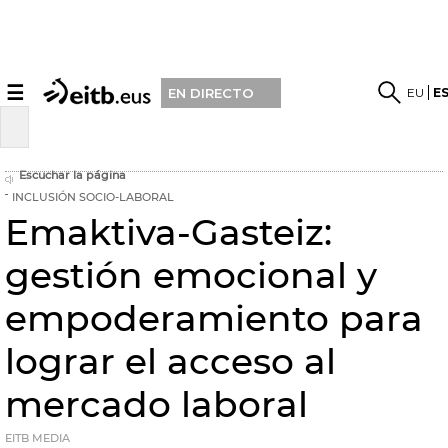
☰
EU
E
EN DIRECTO
Escuchar la página
INCLUSIÓN SOCIO-LABORAL
Emaktiva-Gasteiz:
gestión emocional y
empoderamiento para
lograr el acceso al
mercado laboral
EITB MEDIA