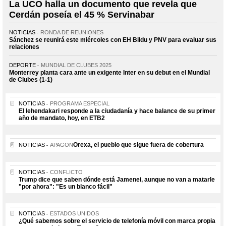
La UCO halla un documento que revela que
Cerdán poseía el 45 % Servinabar
NOTICIAS
RONDA DE REUNIONES
Sánchez se reunirá este miércoles con EH Bildu y PNV para evaluar sus
relaciones
DEPORTE
MUNDIAL DE CLUBES 2025
Monterrey planta cara ante un exigente Inter en su debut en el Mundial
de Clubes (1-1)
NOTICIAS
PROGRAMA ESPECIAL
El lehendakari responde a la ciudadanía y hace balance de su primer
año de mandato, hoy, en ETB2
Orexa, el pueblo que sigue fuera de cobertura
NOTICIAS
APAGÓN
NOTICIAS
CONFLICTO
Trump dice que saben dónde está Jamenei, aunque no van a matarle
"por ahora": "Es un blanco fácil"
NOTICIAS
ESTADOS UNIDOS
¿Qué sabemos sobre el servicio de telefonía móvil con marca propia