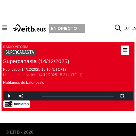
☰
EU
E
EN DIRECTO
RADIO VITORIA
☰
SUPERCANASTA
Supercanasta (14/12/2025)
Publicado:
14/12/2025
15:16
(UTC+1)
Última actualización:
14/12/2025
15:21
(UTC+1)
Hablamos de baloncesto
nahieran
© EITB - 2026