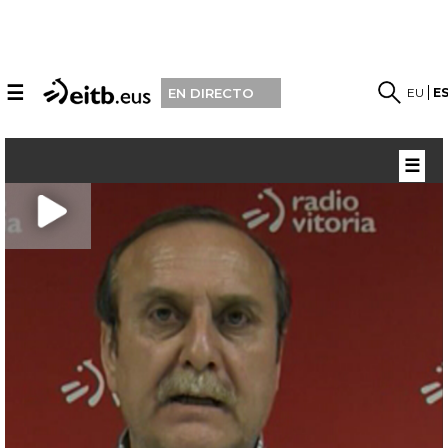
☰
EU
E
EN DIRECTO
☰