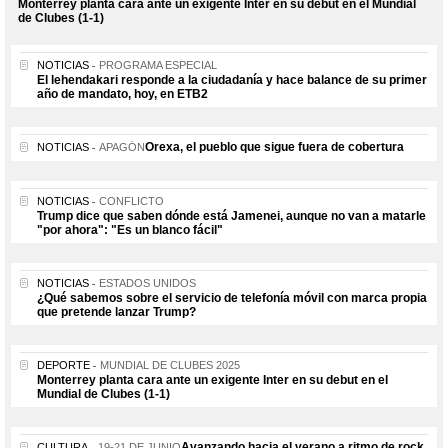
Monterrey planta cara ante un exigente Inter en su debut en el Mundial
de Clubes (1-1)
NOTICIAS
PROGRAMA ESPECIAL
El lehendakari responde a la ciudadanía y hace balance de su primer
año de mandato, hoy, en ETB2
Orexa, el pueblo que sigue fuera de cobertura
NOTICIAS
APAGÓN
NOTICIAS
CONFLICTO
Trump dice que saben dónde está Jamenei, aunque no van a matarle
"por ahora": "Es un blanco fácil"
NOTICIAS
ESTADOS UNIDOS
¿Qué sabemos sobre el servicio de telefonía móvil con marca propia
que pretende lanzar Trump?
DEPORTE
MUNDIAL DE CLUBES 2025
Monterrey planta cara ante un exigente Inter en su debut en el
Mundial de Clubes (1-1)
Avanzando hacia el verano a ritmo de rock
CULTURA
19-21 DE JUNIO