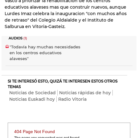
Vasco a priorizar la rehabilitacion de los centros
educativos alaveses mas que construir nuevos, aunque
Lurdes Imaz celebra la inauguracion "con muchos años
de retraso" del Colegio Aldaialde y el Instituto de
Salburua en Vitoria-Gasteiz.
AUDIOS
(1)
"Todavía hay muchas necesidades
en los centros educativos
alaveses"
SI TE INTERESÓ ESTO, QUIZÁ TE INTERESEN ESTOS OTROS
TEMAS
Noticias de Sociedad
Noticias rápidas de hoy
Noticias Euskadi hoy
Radio Vitoria
404 Page Not Found
The page you requested was not found.