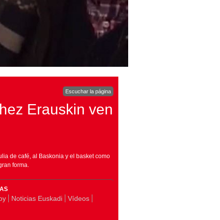
Escuchar la página
hez Erauskin ven
ulia de café, al Baskonia y el basket como
gran forma.
MAS
oy
Noticias Euskadi
Vídeos