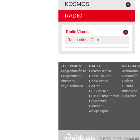
KOSMOS
RADIO
Radio Vitoria
Radio Vitoria Gaur
TELEVISIÓN:
RADIO:
NOTICIAS:
Programación tv
Euskadi Irratia
Actualidad
Programas tv
Radio Euskadi
Economía
Vídeos tv
Radio Vitoria
Política
Vaya semanita
Gaztea
Cultura
EITB Musika
Ikusmiran
EiTB Euskal Kantak
Eguraldia
Programas
Podcast
Artxipelagoa
© EITB - 2026
-
Portal de