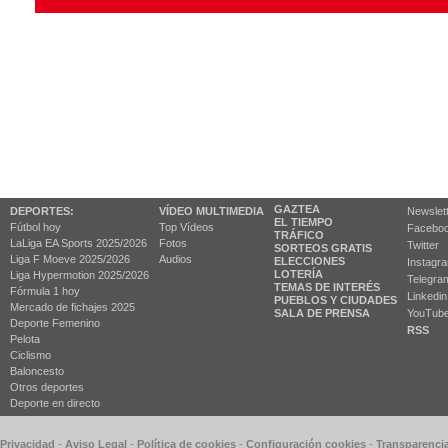
GAZTEA
DEPORTES:
VÍDEO MULTIMEDIA
Newslet
EL TIEMPO
Fútbol hoy
Top Vídeos
Facebo
TRÁFICO
LaLiga EA Sports 2025/2026
Fotos
Twitter
SORTEOS GRATIS
Liga F Moeve 2025/2026
Audios
ELECCIONES
Instagr
LOTERÍA
Liga Hypermotion 2025/2026
Telegra
TEMAS DE INTERÉS
Fórmula 1 hoy
Linkedin
PUEBLOS Y CIUDADES
Mercado de fichajes 2025
SALA DE PRENSA
YouTub
Deporte Femenino
RSS
Pelota
Ciclismo
Baloncesto
Otros deportes
Deporte en directo
 Privacidad
-
Aviso Legal
-
Política de cookies
-
Configuración cookies
-
Transparenci