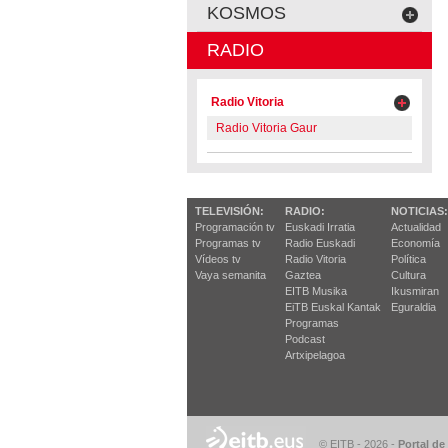
KOSMOS
RADIO
Radio Vitoria
Radio Vitoria Gaur
TELEVISIÓN:
RADIO:
NOTICIAS:
Programación tv
Euskadi Irratia
Actualidad
Programas tv
Radio Euskadi
Economía
Vídeos tv
Radio Vitoria
Política
Vaya semanita
Gaztea
Cultura
EITB Musika
Ikusmiran
EiTB Euskal Kantak
Eguraldia
Programas
Podcast
Artxipelagoa
© EITB - 2026
-
Portal de