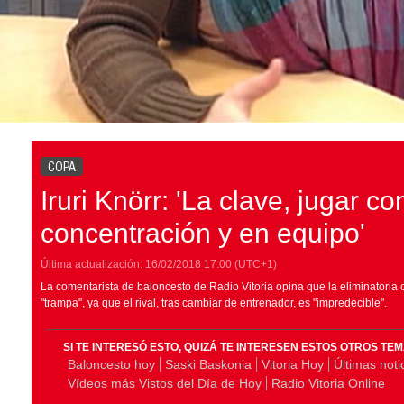
COPA
Iruri Knörr: 'La clave, jugar 
concentración y en equipo'
Última actualización:
16/02/2018
17:00
(UTC+1)
La comentarista de baloncesto de Radio Vitoria opina que la eliminatoria 
"trampa", ya que el rival, tras cambiar de entrenador, es "impredecible".
SI TE INTERESÓ ESTO, QUIZÁ TE INTERESEN ESTOS OTROS TE
Baloncesto hoy
Saski Baskonia
Vitoria Hoy
Últimas noti
Vídeos más Vistos del Día de Hoy
Radio Vitoria Online