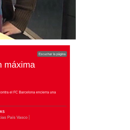
Escuchar la página
con máxima
contra el FC Barcelona encierra una
MAS
cias País Vasco