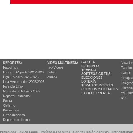
GAZTEA
DEPORTES:
VÍDEO MULTIMEDIA
Newslet
EL TIEMPO
Fútbol hoy
Top Vídeos
Facebo
TRÁFICO
LaLiga EA Sports 2025/2026
Fotos
Twitter
SORTEOS GRATIS
Liga F Moeve 2025/2026
Audios
ELECCIONES
Instagr
LOTERÍA
Liga Hypermotion 2025/2026
Telegra
TEMAS DE INTERÉS
Fórmula 1 hoy
Linkedin
PUEBLOS Y CIUDADES
Mercado de fichajes 2025
SALA DE PRENSA
YouTub
Deporte Femenino
RSS
Pelota
Ciclismo
Baloncesto
Otros deportes
Deporte en directo
 Privacidad
-
Aviso Legal
-
Política de cookies
-
Configuración cookies
-
Transparenci