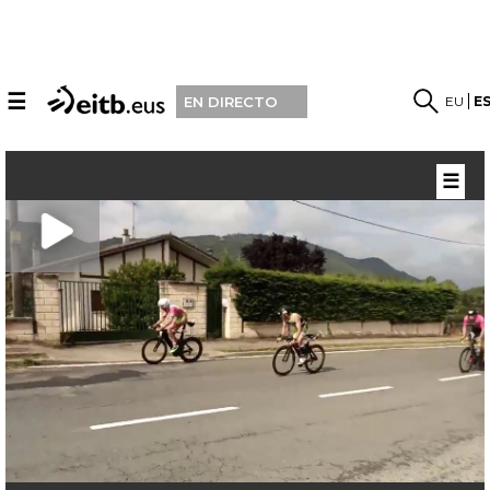
☰
EU
E
EN DIRECTO
☰