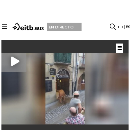
☰
EU
E
EN DIRECTO
☰