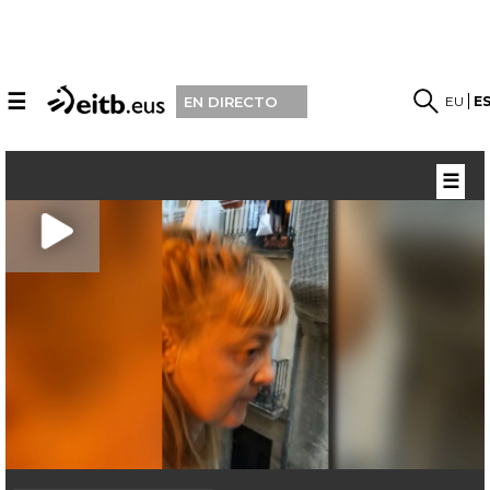
☰
EU
E
EN DIRECTO
☰