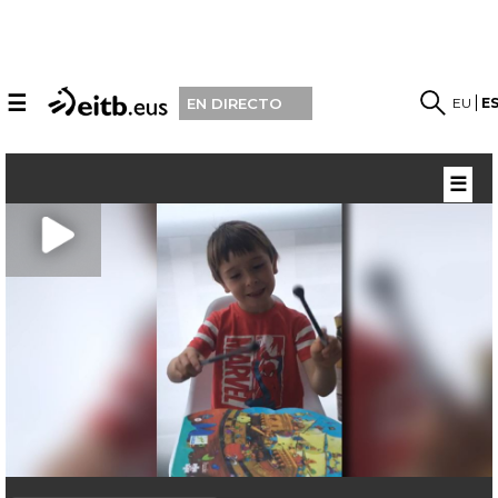
☰
EU
E
EN DIRECTO
☰