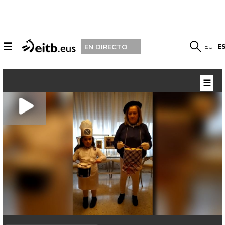
☰
EU
E
EN DIRECTO
☰