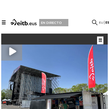
☰
EU
E
EN DIRECTO
☰