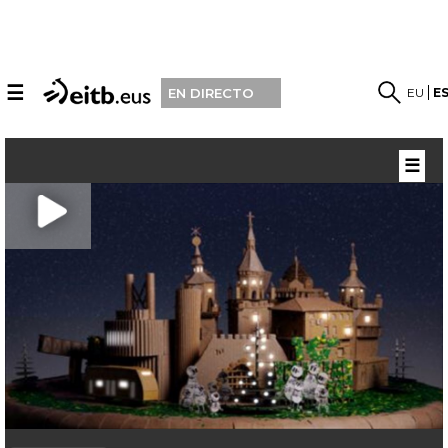
☰
EU
E
EN DIRECTO
☰