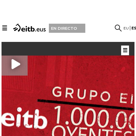
☰
EU
E
EN DIRECTO
☰