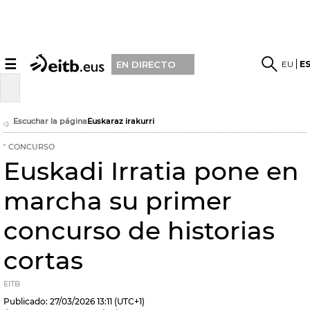
☰
EU
E
EN DIRECTO
Escuchar la página
Euskaraz irakurri
CONCURSO
Euskadi Irratia pone en
marcha su primer
concurso de historias
cortas
EITB
Publicado:
27/03/2026
13:11
(UTC+1)