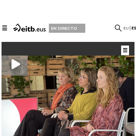
☰
EU
E
EN DIRECTO
☰