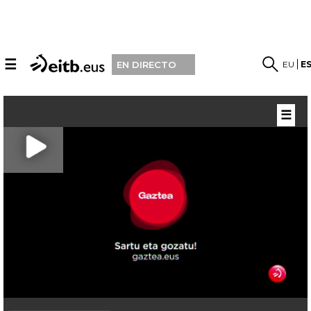
☰
EU
E
EN DIRECTO
☰