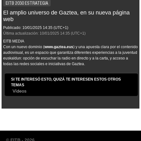
EITB 2030 ESTRATEGIA
El amplio universo de Gaztea, en su nueva página
web
Publicado:
10/01/2025
14:35
(UTC+1)
Última actualización:
10/01/2025
14:35
(UTC+1)
EITB MEDIA
Con un nuevo dominio (
www.gaztea.eus
) y una apuesta clara por el contenido
audiovisual, es un espacio que garantiza diferentes experiencias a la juventud
euskaldun: opción de escuchar la radio en directo y a la carta, y acceso a
todas las redes sociales e iniciativas de Gaztea.
SI TE INTERESÓ ESTO, QUIZÁ TE INTERESEN ESTOS OTROS
TEMAS
Vídeos
© EITB - 2026