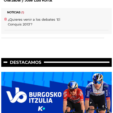
Oiarzabal
y
José Luis Korta
.
NOTICIAS
(1)
¿Quieres venir a los debates 'El
Conquis 2013'?
DESTACAMOS