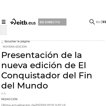
☰
EU
E
EN DIRECTO
Escuchar la página
NOVENA EDICIÓN
Presentación de la
nueva edición de El
Conquistador del Fin
del Mundo
A.A.
REDACCIÓN
Última actualización:
04/01/2013
07:32
(UTC+1)