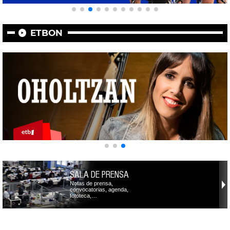
ETBON
SALA DE PRENSA
Notas de prensa,
convocatorias, agenda,
fototeca,…