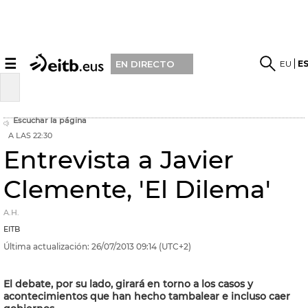
☰
EU
E
EN DIRECTO
Escuchar la página
A LAS 22:30
Entrevista a Javier
Clemente, 'El Dilema'
A.H.
EITB
Última actualización:
26/07/2013
09:14
(UTC+2)
El debate, por su lado, girará en torno a los casos y
acontecimientos que han hecho tambalear e incluso caer