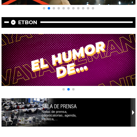
ETBON
SALA DE PRENSA
Notas de prensa,
convocatorias, agenda,
fototeca,…