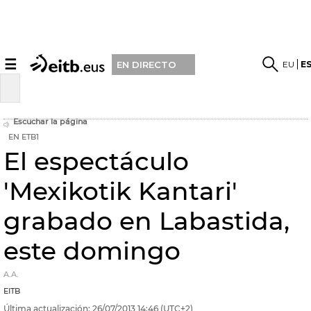
☰
EU
E
EN DIRECTO
Escuchar la página
EN ETB1
El espectáculo
'Mexikotik Kantari'
grabado en Labastida,
este domingo
A.A.
EITB
Última actualización:
26/07/2013
14:46
(UTC+2)