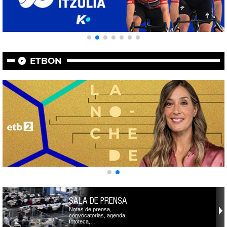
ETBON
SALA DE PRENSA
Notas de prensa,
convocatorias, agenda,
fototeca,…