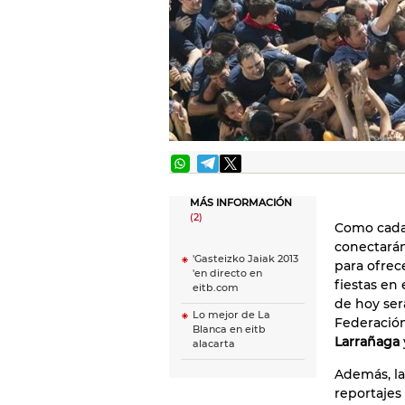
MÁS INFORMACIÓN
(2)
Como cada 
conectarán
'Gasteizko Jaiak 2013
para ofrec
'en directo en
fiestas en 
eitb.com
de hoy se
Lo mejor de La
Federación
Blanca en eitb
Larrañaga
alacarta
Además, la
reportajes