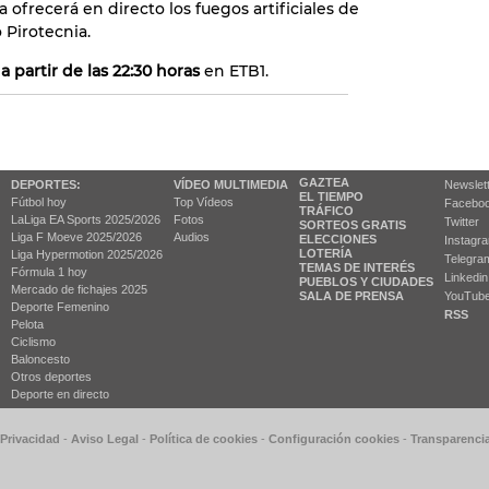
 ofrecerá en directo los fuegos artificiales de
 Pirotecnia.
y
a partir de las 22:30 horas
en ETB1.
GAZTEA
DEPORTES:
VÍDEO MULTIMEDIA
Newslet
EL TIEMPO
Fútbol hoy
Top Vídeos
Facebo
TRÁFICO
LaLiga EA Sports 2025/2026
Fotos
Twitter
SORTEOS GRATIS
Liga F Moeve 2025/2026
Audios
ELECCIONES
Instagr
LOTERÍA
Liga Hypermotion 2025/2026
Telegra
TEMAS DE INTERÉS
Fórmula 1 hoy
Linkedin
PUEBLOS Y CIUDADES
Mercado de fichajes 2025
SALA DE PRENSA
YouTub
Deporte Femenino
RSS
Pelota
Ciclismo
Baloncesto
Otros deportes
Deporte en directo
 Privacidad
-
Aviso Legal
-
Política de cookies
-
Configuración cookies
-
Transparenci