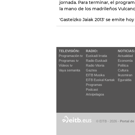
jornada. Para terminar, el programa
la mano de los madrileños Vulcano
'Gasteizko Jaiak 2013' se emite ho
TELEVISIÓN:
RADIO:
NOTICIAS:
Programación tv
Euskadi Irratia
Actualidad
Programas tv
Radio Euskadi
Economía
Vídeos tv
Radio Vitoria
Política
Vaya semanita
Gaztea
Cultura
EITB Musika
Ikusmiran
EiTB Euskal Kantak
Eguraldia
Programas
Podcast
Artxipelagoa
© EITB - 2026
-
Portal de