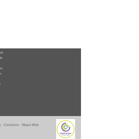
ter
ok
am
m
e
a
-
Contacto
-
Mapa Web