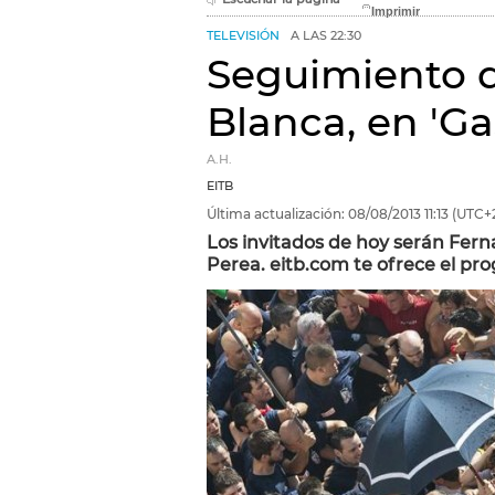
TELEVISIÓN
A LAS 22:30
Seguimiento de
Blanca, en 'Ga
A.H.
EITB
Última actualización:
08/08/2013
11:13
(UTC+
Los invitados de hoy serán Fern
Perea. eitb.com te ofrece el p