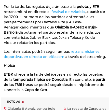
Por la tarde, las regatas dejarán paso a la
pelota
, y ETB
retransmitirá en directo el
festival de Azkoitia
, a partir de
las 17:00
. El primero de los partidos enfrentará a las
parejas formadas por Olazabal I-Iza y A. Lasa-
Peñagarikano, mientras que
Olaizola II-Apraiz e Irujo-
Barriola
disputarán el partido estelar de la jornada. Los
comentaristas Xabier Euzkitze, Joxan Tolosa y Koldo
Aldalur relatarán los partidos.
Los Internautas podrán seguir ambas
retransmisiones
deportivas en directo en eitb.com
a través del streaming.
Hípica
ETBK
ofrecerá la tarde del jueves en directo las pruebas
de la
temporada hípica de Donostia
. En concreto,
a partir
de las 17:15 hora
s se podrá seguir desde el hipódromo de
Donostia la
Copa de Oro
.
NOTICIAS
(3)
Olaizola II-Apraiz contra Irujo-
La regata de Zarautz de l