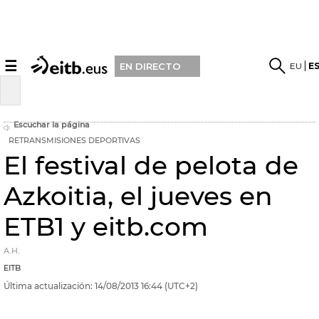
☰
EU
E
EN DIRECTO
Escuchar la página
RETRANSMISIONES DEPORTIVAS
El festival de pelota de
Azkoitia, el jueves en
ETB1 y eitb.com
A.H.
EITB
Última actualización:
14/08/2013
16:44
(UTC+2)