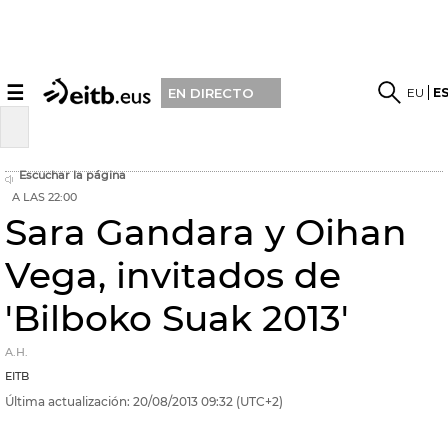
☰
EU
E
EN DIRECTO
Escuchar la página
A LAS 22:00
Sara Gandara y Oihan
Vega, invitados de
'Bilboko Suak 2013'
A.H.
EITB
Última actualización:
20/08/2013
09:32
(UTC+2)