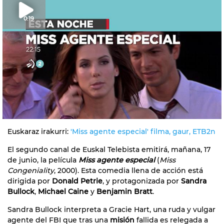
0:19
Euskaraz irakurri:
'Miss agente especial' filma, gaur, ETB2n
El segundo canal de Euskal Telebista emitirá, mañana, 17
de junio, la película
Miss agente especial
(
Miss
Congeniality
, 2000). Esta comedia llena de acción está
dirigida por
Donald Petrie
, y protagonizada por
Sandra
Bullock
,
Michael Caine
y
Benjamin Bratt
.
Sandra Bullock interpreta a Gracie Hart, una ruda y vulgar
agente del FBI que tras una
misión
fallida es relegada a