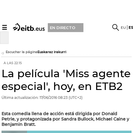
☰
EU
E
EN DIRECTO
Escuchar la página
Euskaraz irakurri
A LAS 22:15
La película 'Miss agente
especial', hoy, en ETB2
Última actualización:
17/06/2016
08:23
(UTC+2)
Esta comedia llena de acción está dirigida por Donald
Petrie, y protagonizada por Sandra Bullock, Michael Caine y
Benjamin Bratt.