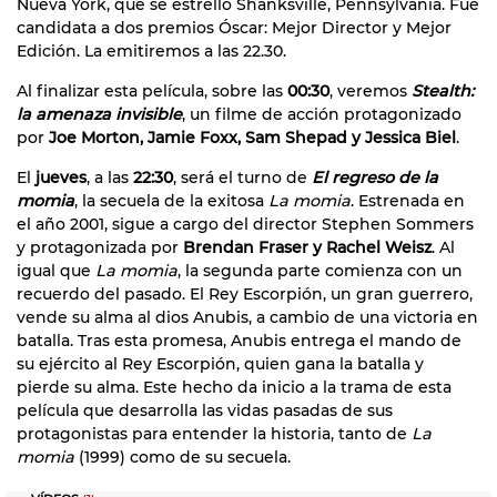
Nueva York, que se estrelló Shanksville, Pennsylvania. Fue
candidata a dos premios Óscar: Mejor Director y Mejor
Edición. La emitiremos a las 22.30.
Al finalizar esta película, sobre las
00:30
, veremos
Stealth:
la amenaza invisible
, un filme de acción protagonizado
por
Joe Morton, Jamie Foxx, Sam Shepad y Jessica Biel
.
El
jueves
, a las
22:30
, será el turno de
El regreso de la
momia
, la secuela de la exitosa
La momia
. Estrenada en
el año 2001, sigue a cargo del director Stephen Sommers
y protagonizada por
Brendan Fraser y Rachel Weisz
. Al
igual que
La momia
, la segunda parte comienza con un
recuerdo del pasado. El Rey Escorpión, un gran guerrero,
vende su alma al dios Anubis, a cambio de una victoria en
batalla. Tras esta promesa, Anubis entrega el mando de
su ejército al Rey Escorpión, quien gana la batalla y
pierde su alma. Este hecho da inicio a la trama de esta
película que desarrolla las vidas pasadas de sus
protagonistas para entender la historia, tanto de
La
momia
(1999) como de su secuela.