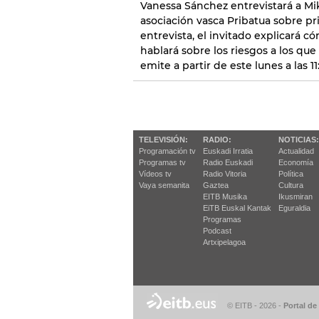
Vanessa Sánchez entrevistará a Mik
asociación vasca Pribatua sobre pr
entrevista, el invitado explicará 
hablará sobre los riesgos a los que
emite a partir de este lunes a las 1
TELEVISIÓN:
RADIO:
NOTICIAS:
Programación tv
Euskadi Irratia
Actualidad
Programas tv
Radio Euskadi
Economía
Vídeos tv
Radio Vitoria
Política
Vaya semanita
Gaztea
Cultura
EITB Musika
Ikusmiran
EiTB Euskal Kantak
Eguraldia
Programas
Podcast
Artxipelagoa
© EITB - 2026
-
Portal de