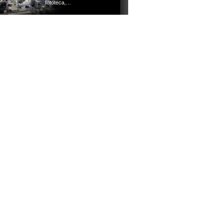
fototeca,…