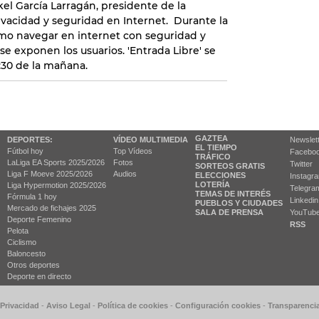
el García Larragán, presidente de la
ivacidad y seguridad en Internet. Durante la
cómo navegar en internet con seguridad y
 se exponen los usuarios. 'Entrada Libre' se
1:30 de la mañana.
GAZTEA
DEPORTES:
VÍDEO MULTIMEDIA
Newslet
EL TIEMPO
Fútbol hoy
Top Vídeos
Facebo
TRÁFICO
LaLiga EA Sports 2025/2026
Fotos
Twitter
SORTEOS GRATIS
Liga F Moeve 2025/2026
Audios
ELECCIONES
Instagr
LOTERÍA
Liga Hypermotion 2025/2026
Telegra
TEMAS DE INTERÉS
Fórmula 1 hoy
Linkedin
PUEBLOS Y CIUDADES
Mercado de fichajes 2025
SALA DE PRENSA
YouTub
Deporte Femenino
RSS
Pelota
Ciclismo
Baloncesto
Otros deportes
Deporte en directo
 Privacidad
-
Aviso Legal
-
Política de cookies
-
Configuración cookies
-
Transparenci