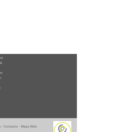
ter
ok
am
m
e
a
-
Contacto
-
Mapa Web