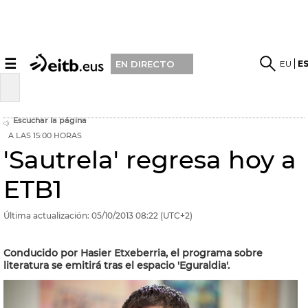
☰
EU
E
EN DIRECTO
Escuchar la página
A LAS 15:00 HORAS
'Sautrela' regresa hoy a
ETB1
Última actualización:
05/10/2013
08:22
(UTC+2)
Conducido por Hasier Etxeberria, el programa sobre
literatura se emitirá tras el espacio 'Eguraldia'.