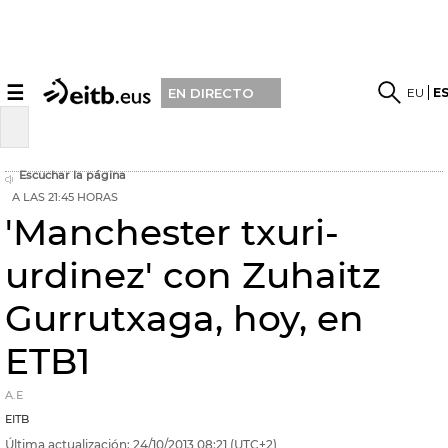
☰
EU
E
EN DIRECTO
Escuchar la página
A LAS 21:45 HORAS
'Manchester txuri-
urdinez' con Zuhaitz
Gurrutxaga, hoy, en
ETB1
A.E
EITB
Última actualización:
24/10/2013
08:21
(UTC+2)