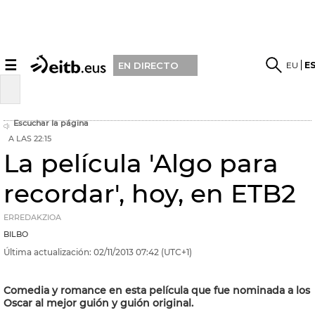
☰
EU
E
EN DIRECTO
Escuchar la página
A LAS 22:15
La película 'Algo para
recordar', hoy, en ETB2
ERREDAKZIOA
BILBO
Última actualización:
02/11/2013
07:42
(UTC+1)
Comedia y romance en esta película que fue nominada a los
Oscar al mejor guión y guión original.